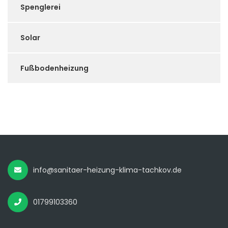
Spenglerei
Solar
Fußbodenheizung
info@sanitaer-heizung-klima-tachkov.de
01799103360